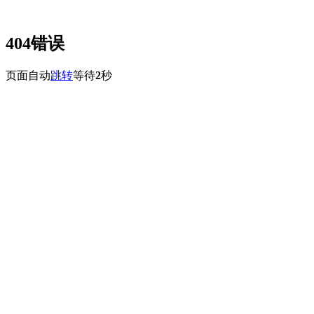
404错误
页面自动
跳转
等待
2
秒